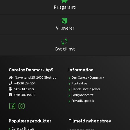
Prisgaranti
Vi leverer
Byt til nyt
Carelax Danmark ApS
Information
Naverland 25, 2600 Glostrup
Om Carelax Danmark
+45 30 554 554
Kontakt os
Skriv til os her
Handelsbetingelser
CVR:
38219499
Fortrydelsesret
Privatlivspolitik
Populære produkter
Tilmeld nyhedsbrev
Carelax Stratus