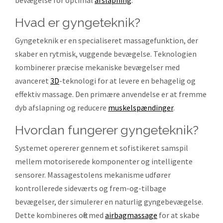
bevægelse for optimal
afslapning
.
hvad er gyngeteknik?
Gyngeteknik er en specialiseret massagefunktion, der
skaber en rytmisk, vuggende bevægelse. Teknologien
kombinerer præcise mekaniske bevægelser med
avanceret
3D
-teknologi for at levere en behagelig og
effektiv massage. Den primære anvendelse er at fremme
dyb afslapning og reducere
muskelspændinger
.
hvordan fungerer gyngeteknik?
Systemet opererer gennem et sofistikeret samspil
mellem motoriserede komponenter og intelligente
sensorer. Massagestolens mekanisme udfører
kontrollerede sideværts og frem-og-tilbage
bevægelser, der simulerer en naturlig gyngebevægelse.
Dette kombineres ofte med
airbagmassage
for at skabe