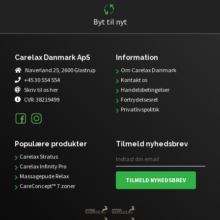
Byt til nyt
Carelax Danmark ApS
Information
Naverland 25, 2600 Glostrup
Om Carelax Danmark
+45 30 554 554
Kontakt os
Skriv til os her
Handelsbetingelser
CVR:
38219499
Fortrydelsesret
Privatlivspolitik
Populære produkter
Tilmeld nyhedsbrev
Carelax Stratus
Carelax Infinity Pro
Massagepude Relax
TILMELD NYHEDSBREV
CareConcept™ 7 zoner