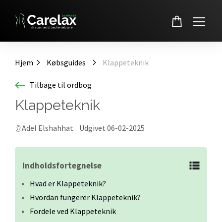
Skip
to
Hjem
Købsguides
Klappeteknik
content
Tilbage til ordbog
Klappeteknik
Adel Elshahhat Udgivet 06-02-2025
Indholdsfortegnelse
Hvad er Klappeteknik?
Hvordan fungerer Klappeteknik?
Fordele ved Klappeteknik