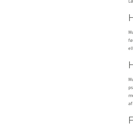
Lø
Mu
fø
el
Mu
ps
mu
af