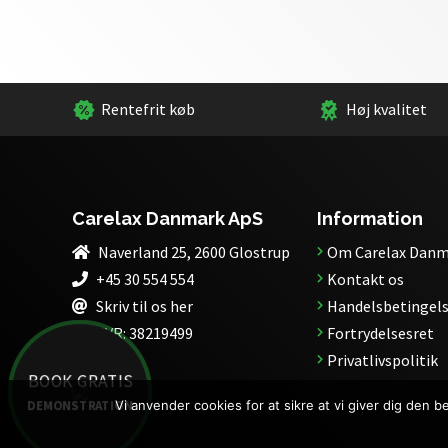
Rentefrit køb
Høj kvalitet
Carelax Danmark ApS
Information
Naverland 25, 2600 Glostrup
Om Carelax Danm
+45 30 554 554
Kontakt os
Skriv til os her
Handelsbetingels
CVR:
38219499
Fortrydelsesret
Privatlivspolitik
BOOK GRATIS
Vi anvender cookies for at sikre at vi giver dig den 
DEMONSTRATION