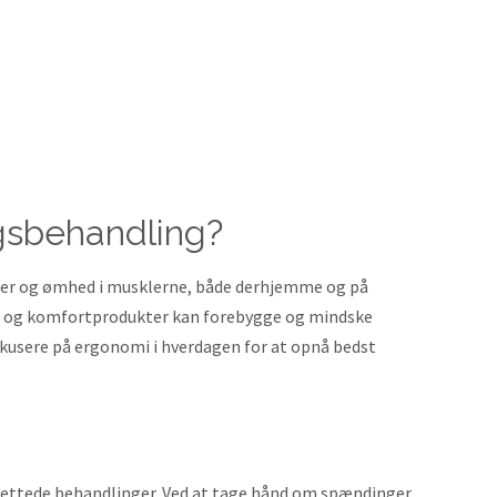
gsbehandling?
er og ømhed i musklerne, både derhjemme og på
r og komfortprodukter kan forebygge og mindske
kusere på ergonomi i hverdagen for at opnå bedst
rettede behandlinger. Ved at tage hånd om spændinger