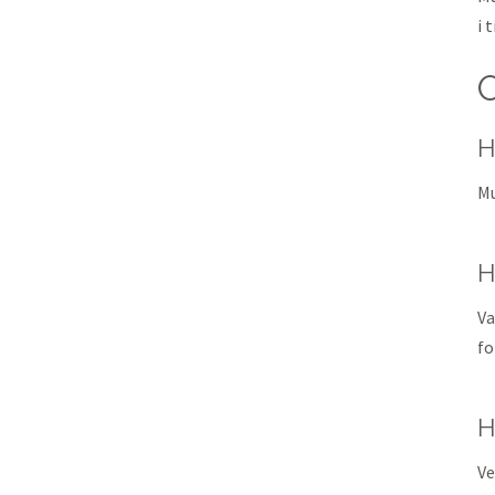
i 
H
Mu
H
Va
fo
H
Ve