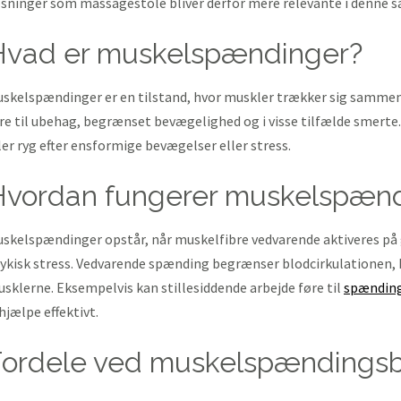
sninger som massagestole bliver derfor mere relevante i denn
hvad er muskelspændinger?
skelspændinger er en tilstand, hvor muskler trækker sig samme
re til ubehag, begrænset bevægelighed og i visse tilfælde smert
ler ryg efter ensformige bevægelser eller stress.
hvordan fungerer muskelspæn
skelspændinger opstår, når muskelfibre vedvarende aktiveres på gr
ykisk stress. Vedvarende spænding begrænser blodcirkulationen, hv
sklerne. Eksempelvis kan stillesiddende arbejde føre til
spændin
hjælpe effektivt.
fordele ved muskelspændings