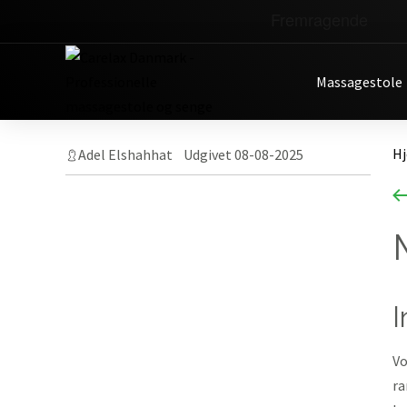
Massagestole
Skip
H
Adel Elshahhat Udgivet 08-08-2025
to
content
Vo
ra