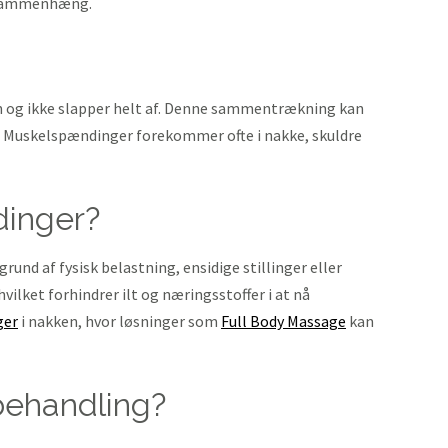
e sammenhæng.
n og ikke slapper helt af. Denne sammentrækning kan
e. Muskelspændinger forekommer ofte i nakke, skuldre
dinger?
und af fysisk belastning, ensidige stillinger eller
ilket forhindrer ilt og næringsstoffer i at nå
ger
i nakken, hvor løsninger som
Full Body Massage
kan
behandling?