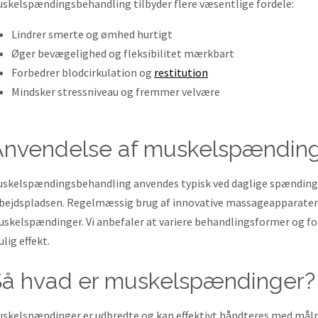
skelspændingsbehandling tilbyder flere væsentlige fordele:
Lindrer smerte og ømhed hurtigt
Øger bevægelighed og fleksibilitet mærkbart
Forbedrer blodcirkulation og
restitution
Mindsker stressniveau og fremmer velvære
anvendelse af muskelspændin
skelspændingsbehandling anvendes typisk ved daglige spænding
bejdspladsen. Regelmæssig brug af innovative massageapparate
skelspændinger. Vi anbefaler at variere behandlingsformer og fo
lig effekt.
så hvad er muskelspændinger?
skelspændinger er udbredte og kan effektivt håndteres med mål