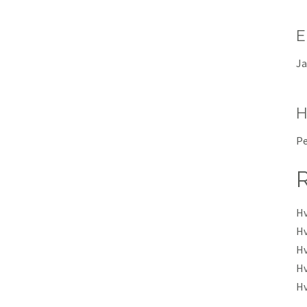
E
Ja
H
Pe
Hv
Hv
Hv
Hv
Hv