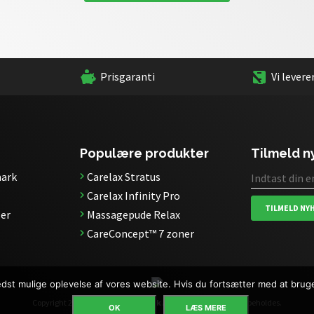
Prisgaranti
Vi levere
Populære produkter
Tilmeld 
ark
Carelax Stratus
Carelax Infinity Pro
TILMELD NY
er
Massagepude Relax
CareConcept™ 7 zoner
bedst mulige oplevelse af vores website. Hvis du fortsætter med at bruge 
Copyright 2026 ©
Carelax Danmark ApS
| Alle rettigheder forbeholdes.
OK
LÆS MERE