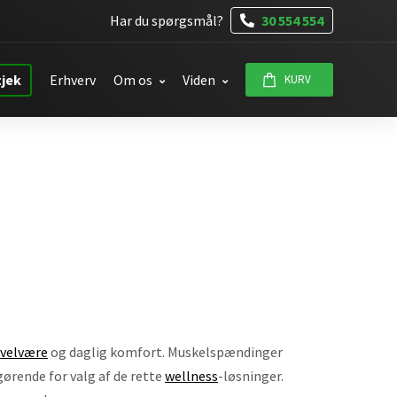
Har du spørgsmål?
30 554 554
tjek
Erhverv
Om os
Viden
KURV
velvære
og daglig komfort. Muskelspændinger
ørende for valg af de rette
wellness
-løsninger.