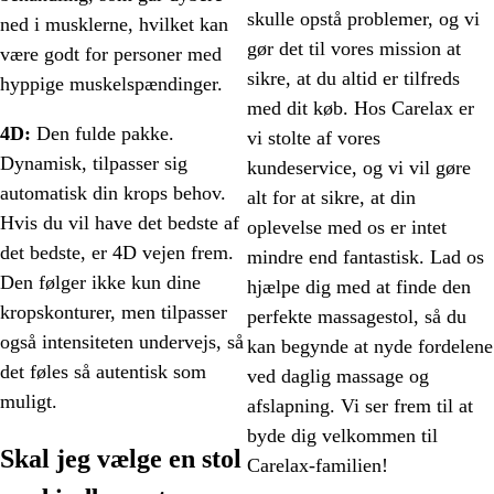
skulle opstå problemer, og vi
ned i musklerne, hvilket kan
gør det til vores mission at
være godt for personer med
sikre, at du altid er tilfreds
hyppige muskelspændinger.
med dit køb. Hos Carelax er
4D:
Den fulde pakke.
vi stolte af vores
Dynamisk, tilpasser sig
kundeservice, og vi vil gøre
automatisk din krops behov.
alt for at sikre, at din
Hvis du vil have det bedste af
oplevelse med os er intet
det bedste, er 4D vejen frem.
mindre end fantastisk. Lad os
Den følger ikke kun dine
hjælpe dig med at finde den
kropskonturer, men tilpasser
perfekte massagestol, så du
også intensiteten undervejs, så
kan begynde at nyde fordelene
det føles så autentisk som
ved daglig massage og
muligt.
afslapning. Vi ser frem til at
byde dig velkommen til
Skal jeg vælge en stol
Carelax-familien!