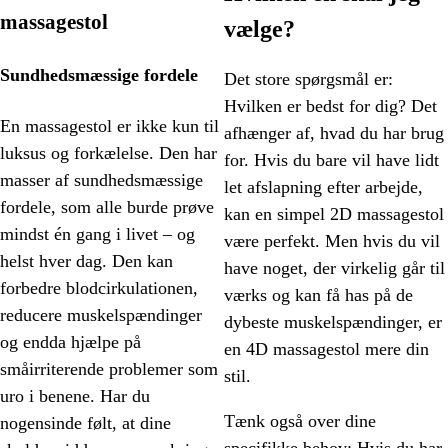
massagestol
vælge?
Sundhedsmæssige fordele
Det store spørgsmål er:
Hvilken er bedst for dig? Det
En massagestol er ikke kun til
afhænger af, hvad du har brug
luksus og forkælelse. Den har
for. Hvis du bare vil have lidt
masser af sundhedsmæssige
let afslapning efter arbejde,
fordele, som alle burde prøve
kan en simpel 2D massagestol
mindst én gang i livet – og
være perfekt. Men hvis du vil
helst hver dag. Den kan
have noget, der virkelig går til
forbedre blodcirkulationen,
værks og kan få has på de
reducere muskelspændinger
dybeste muskelspændinger, er
og endda hjælpe på
en 4D massagestol mere din
småirriterende problemer som
stil.
uro i benene. Har du
Tænk også over dine
nogensinde følt, at dine