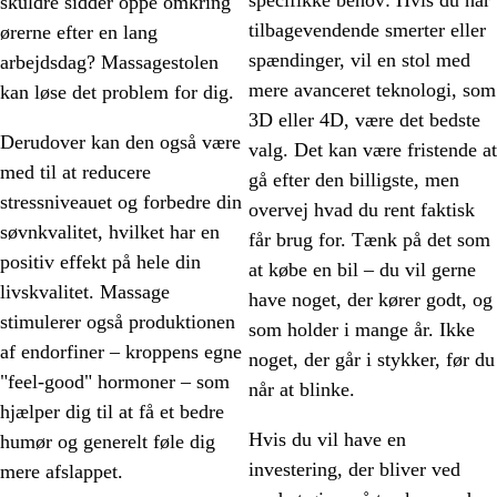
specifikke behov: Hvis du har
skuldre sidder oppe omkring
tilbagevendende smerter eller
ørerne efter en lang
spændinger, vil en stol med
arbejdsdag? Massagestolen
mere avanceret teknologi, som
kan løse det problem for dig.
3D eller 4D, være det bedste
Derudover kan den også være
valg. Det kan være fristende at
med til at reducere
gå efter den billigste, men
stressniveauet og forbedre din
overvej hvad du rent faktisk
søvnkvalitet, hvilket har en
får brug for. Tænk på det som
positiv effekt på hele din
at købe en bil – du vil gerne
livskvalitet. Massage
have noget, der kører godt, og
stimulerer også produktionen
som holder i mange år. Ikke
af endorfiner – kroppens egne
noget, der går i stykker, før du
"feel-good" hormoner – som
når at blinke.
hjælper dig til at få et bedre
Hvis du vil have en
humør og generelt føle dig
investering, der bliver ved
mere afslappet.