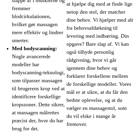
slappe af i musklerne og
at hjælpe dig med at finde lige
fremmer
netop den stol, der matcher
blodcirkulationen,
dine behov. Vi hjælper med alt
hvilket gør massagen
fra behovsafdækning til
mere effektiv og lindrer
levering med indbæring. Din
smerter.
opgave? Bare slap af. Vi kan
Med bodyscanning:
også tilbyde personlig
Nogle avancerede
rådgivning, hvor vi går
modeller har
igennem dine behov og
bodyscanning-teknologi,
forklarer forskellene mellem
som tilpasser massagen
de forskellige modeller. Vores
til brugerens krop ved at
mål er at sikre, at du får den
identificere forskellige
bedste oplevelse, og at du
kropszoner. Dette sikrer,
vælger en massagestol, som
at massagen målrettes
du vil elske i mange år
præcist der, hvor du har
fremover.
brug for det.