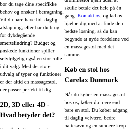
drømmestol hjem uden at
bør du tage dine specifikke
skulle betale det hele på én
behov og ønsker i betragtning.
gang.
Kontakt os
, og lad os
Vil du bare have lidt daglig
hjælpe dig med at finde den
afslapning, eller har du brug
bedste løsning, så du kan
for dybdegående
begynde at nyde fordelene ved
smertelindring? Budget og
en massagestol med det
ønskede funktioner spiller
samme.
selvfølgelig også en stor rolle
i dit valg. Med det store
Køb en stol hos
udvalg af typer og funktioner
Carelax Danmark
er der altid en massagestol,
der passer perfekt til dig.
Når du køber en massagestol
hos os, køber du mere end
2D, 3D eller 4D -
bare en stol. Du køber adgang
Hvad betyder det?
til daglig velvære, bedre
nattesøvn og en sundere krop.