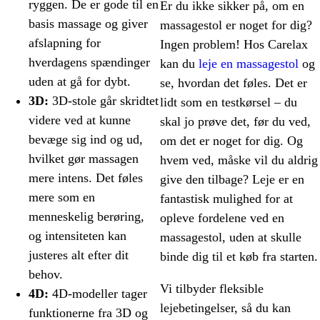
ryggen. De er gode til en
Er du ikke sikker på, om en
basis massage og giver
massagestol er noget for dig?
afslapning for
Ingen problem! Hos Carelax
hverdagens spændinger
kan du
leje en massagestol
og
uden at gå for dybt.
se, hvordan det føles. Det er
3D:
3D-stole går skridtet
lidt som en testkørsel – du
videre ved at kunne
skal jo prøve det, før du ved,
bevæge sig ind og ud,
om det er noget for dig. Og
hvilket gør massagen
hvem ved, måske vil du aldrig
mere intens. Det føles
give den tilbage? Leje er en
mere som en
fantastisk mulighed for at
menneskelig berøring,
opleve fordelene ved en
og intensiteten kan
massagestol, uden at skulle
justeres alt efter dit
binde dig til et køb fra starten.
behov.
Vi tilbyder fleksible
4D:
4D-modeller tager
lejebetingelser, så du kan
funktionerne fra 3D og