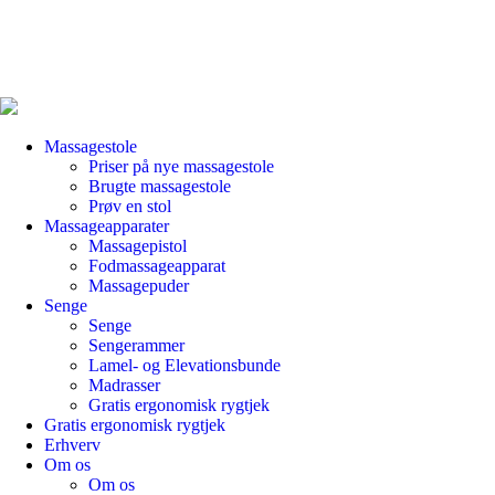
Massagestole
Priser på nye massagestole
Brugte massagestole
Prøv en stol
Massageapparater
Massagepistol
Fodmassageapparat
Massagepuder
Senge
Senge
Sengerammer
Lamel- og Elevationsbunde
Madrasser
Gratis ergonomisk rygtjek
Gratis ergonomisk rygtjek
Erhverv
Om os
Om os