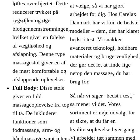
løftes over hjertet. Dette
at vælge, så vi har gjort
reducerer trykket på
arbejdet for dig. Hos Carelax
rygsøjlen og øger
Danmark har vi kun de bedste
blodgennemstrømningen,
modeller – dem, der har klaret
hvilket giver en følelse
bedst i test. Vi snakker
af vægtløshed og
avanceret teknologi, holdbare
afslapning. Denne type
materialer og brugervenlighed,
massagestol giver en af
der gør det let at finde lige
de mest komfortable og
netop den massage, du har
afslappende oplevelser.
brug for.
Full Body:
Disse stole
Så når vi siger "bedst i test,"
giver en fuld
så mener vi det. Vores
massageoplevelse fra top
sortiment er nøje udvalgt for
til tå. De inkluderer
at sikre, at du får en
funktioner som
kvalitetsoplevelse hver gang.
fodmassage, arm- og
Vi arbejder tæt sammen med
håndmassage samt intens