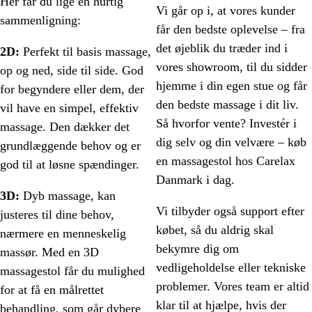
Her får du lige en hurtig
Vi går op i, at vores kunder
sammenligning:
får den bedste oplevelse – fra
det øjeblik du træder ind i
2D:
Perfekt til basis massage,
vores showroom, til du sidder
op og ned, side til side. God
hjemme i din egen stue og får
for begyndere eller dem, der
den bedste massage i dit liv.
vil have en simpel, effektiv
Så hvorfor vente? Investér i
massage. Den dækker det
dig selv og din velvære – køb
grundlæggende behov og er
en massagestol hos Carelax
god til at løsne spændinger.
Danmark i dag.
3D:
Dyb massage, kan
Vi tilbyder også support efter
justeres til dine behov,
købet, så du aldrig skal
nærmere en menneskelig
bekymre dig om
massør. Med en 3D
vedligeholdelse eller tekniske
massagestol får du mulighed
problemer. Vores team er altid
for at få en målrettet
klar til at hjælpe, hvis der
behandling, som går dybere