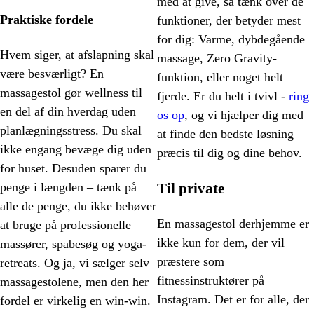
med at give, så tænk over de
Praktiske fordele
funktioner, der betyder mest
for dig: Varme, dybdegående
Hvem siger, at afslapning skal
massage, Zero Gravity-
være besværligt? En
funktion, eller noget helt
massagestol gør wellness til
fjerde. Er du helt i tvivl -
ring
en del af din hverdag uden
os op
, og vi hjælper dig med
planlægningsstress. Du skal
at finde den bedste løsning
ikke engang bevæge dig uden
præcis til dig og dine behov.
for huset. Desuden sparer du
Til private
penge i længden – tænk på
alle de penge, du ikke behøver
En massagestol derhjemme er
at bruge på professionelle
ikke kun for dem, der vil
massører, spabesøg og yoga-
præstere som
retreats. Og ja, vi sælger selv
fitnessinstruktører på
massagestolene, men den her
Instagram. Det er for alle, der
fordel er virkelig en win-win.