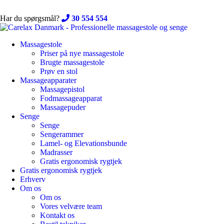
Skip
to
Har du spørgsmål?
30 554 554
content
Massagestole
Priser på nye massagestole
Brugte massagestole
Prøv en stol
Massageapparater
Massagepistol
Fodmassageapparat
Massagepuder
Senge
Senge
Sengerammer
Lamel- og Elevationsbunde
Madrasser
Gratis ergonomisk rygtjek
Gratis ergonomisk rygtjek
Erhverv
Om os
Om os
Vores velvære team
Kontakt os