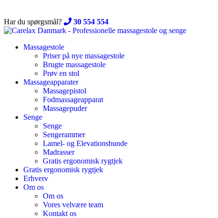
Skip
to
Har du spørgsmål?
30 554 554
content
Massagestole
Priser på nye massagestole
Brugte massagestole
Prøv en stol
Massageapparater
Massagepistol
Fodmassageapparat
Massagepuder
Senge
Senge
Sengerammer
Lamel- og Elevationsbunde
Madrasser
Gratis ergonomisk rygtjek
Gratis ergonomisk rygtjek
Erhverv
Om os
Om os
Vores velvære team
Kontakt os