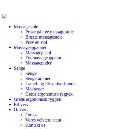
Massagestole
Priser på nye massagestole
Brugte massagestole
Prøv en stol
Massageapparater
Massagepistol
Fodmassageapparat
Massagepuder
Senge
Senge
Sengerammer
Lamel- og Elevationsbunde
Madrasser
Gratis ergonomisk rygtjek
Gratis ergonomisk rygtjek
Erhverv
Om os
Om os
Vores velvære team
Kontakt os