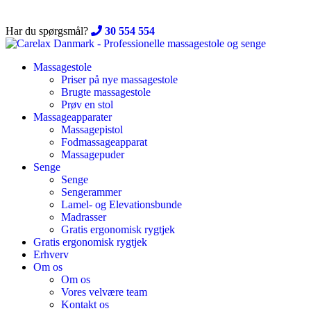
Skip
to
Har du spørgsmål?
30 554 554
content
Massagestole
Priser på nye massagestole
Brugte massagestole
Prøv en stol
Massageapparater
Massagepistol
Fodmassageapparat
Massagepuder
Senge
Senge
Sengerammer
Lamel- og Elevationsbunde
Madrasser
Gratis ergonomisk rygtjek
Gratis ergonomisk rygtjek
Erhverv
Om os
Om os
Vores velvære team
Kontakt os