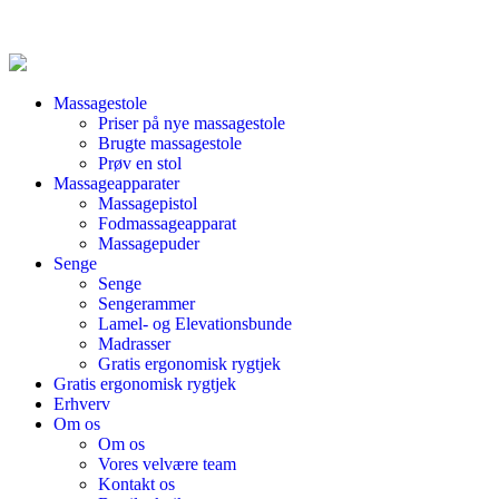
Massagestole
Priser på nye massagestole
Brugte massagestole
Prøv en stol
Massageapparater
Massagepistol
Fodmassageapparat
Massagepuder
Senge
Senge
Sengerammer
Lamel- og Elevationsbunde
Madrasser
Gratis ergonomisk rygtjek
Gratis ergonomisk rygtjek
Erhverv
Om os
Om os
Vores velvære team
Kontakt os