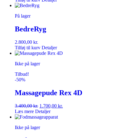
På lager
BedreRyg
2.800,00
kr.
Tilføj til kurv
Detaljer
Ikke på lager
Tilbud!
-50%
Massagepude Rex 4D
Den
Den
3.400,00
kr.
1.700,00
kr.
oprindelige
aktuelle
Læs mere
Detaljer
pris
pris
var:
er:
Ikke på lager
3.400,00 kr..
1.700,00 kr..