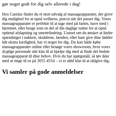
gør noget godt for dig selv allerede i dag!
Hos Carelax finder du et stort udvalg af massageapparater, der giver
dig mulighed for at opnå wellness, præcis når det passer dig. Vores
massageapparater er perfekte til at tage med på farten, have med i
hjemmet, eller bruge som en del af din daglige rutine for at opnå
optimal afslapning og smertelindring. Uanset om du ønsker at lindre
spændinger i nakken, skuldrene, lænden, eller bare give dine fødder
lidt ekstra kærlighed, har vi noget for dig. Du kan både købe
massageapparater online eller besøge vores showroom, hvor vores
dygtige personale står klar til at hjælpe dig med at finde det bedste
massageapparat til dine behov. Hvis du har spørgsmål, så tøv ikke
med at ringe til os på 3055 4554 – vi er altid klar til at rådgive dig.
Vi samler på
gode anmeldelser