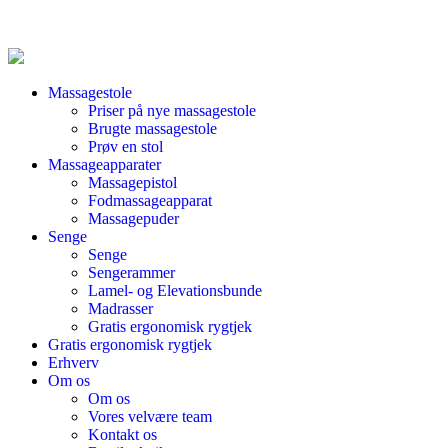
Massagestole
Priser på nye massagestole
Brugte massagestole
Prøv en stol
Massageapparater
Massagepistol
Fodmassageapparat
Massagepuder
Senge
Senge
Sengerammer
Lamel- og Elevationsbunde
Madrasser
Gratis ergonomisk rygtjek
Gratis ergonomisk rygtjek
Erhverv
Om os
Om os
Vores velvære team
Kontakt os