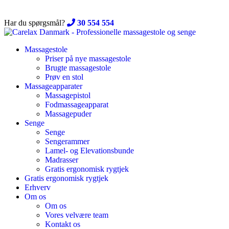
Skip
to
Har du spørgsmål?
30 554 554
content
Massagestole
Priser på nye massagestole
Brugte massagestole
Prøv en stol
Massageapparater
Massagepistol
Fodmassageapparat
Massagepuder
Senge
Senge
Sengerammer
Lamel- og Elevationsbunde
Madrasser
Gratis ergonomisk rygtjek
Gratis ergonomisk rygtjek
Erhverv
Om os
Om os
Vores velvære team
Kontakt os