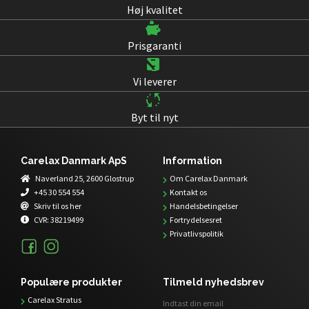
Høj kvalitet
Prisgaranti
Vi leverer
Byt til nyt
Carelax Danmark ApS
Information
Naverland 25, 2600 Glostrup
Om Carelax Danmark
+45 30 554 554
Kontakt os
Skriv til os her
Handelsbetingelser
CVR:
38219499
Fortrydelsesret
Privatlivspolitik
Populære produkter
Tilmeld nyhedsbrev
Carelax Stratus