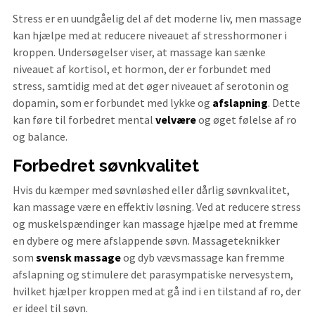
Stress er en uundgåelig del af det moderne liv, men massage
kan hjælpe med at reducere niveauet af stresshormoner i
kroppen. Undersøgelser viser, at massage kan sænke
niveauet af kortisol, et hormon, der er forbundet med
stress, samtidig med at det øger niveauet af serotonin og
dopamin, som er forbundet med lykke og
afslapning
. Dette
kan føre til forbedret mental
velvære
og øget følelse af ro
og balance.
Forbedret søvnkvalitet
Hvis du kæmper med søvnløshed eller dårlig søvnkvalitet,
kan massage være en effektiv løsning. Ved at reducere stress
og muskelspændinger kan massage hjælpe med at fremme
en dybere og mere afslappende søvn. Massageteknikker
som
svensk massage
og dyb vævsmassage kan fremme
afslapning og stimulere det parasympatiske nervesystem,
hvilket hjælper kroppen med at gå ind i en tilstand af ro, der
er ideel til søvn.