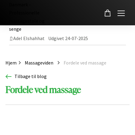
Skip
to
Adel Elshahhat Udgivet 24-07-2025
content
Hjem
Massageviden
Fordele ved massage
Tilbage til blog
Fordele ved massage