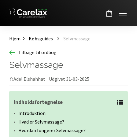
Skip
to
Hjem
Købsguides
Selvmassage
content
Tilbage til ordbog
Selvmassage
Adel Elshahhat Udgivet 31-03-2025
Indholdsfortegnelse
Introduktion
Hvad er Selvmassage?
Hvordan fungerer Selvmassage?