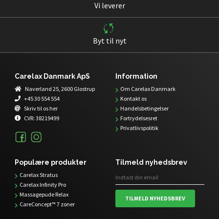
Vi leverer
Byt til nyt
Carelax Danmark ApS
Information
Naverland 25, 2600 Glostrup
Om Carelax Danmark
+45 30 554 554
Kontakt os
Skriv til os her
Handelsbetingelser
CVR:
38219499
Fortrydelsesret
Privatlivspolitik
Populære produkter
Tilmeld nyhedsbrev
Carelax Stratus
Carelax Infinity Pro
Massagepude Relax
TILMELD NYHEDSBREV
CareConcept™ 7 zoner