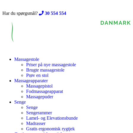
Skip
to
Har du spørgsmål?
30 554 554
content
Massagestole
Priser på nye massagestole
Brugte massagestole
Prøv en stol
Massageapparater
Massagepistol
Fodmassageapparat
Massagepuder
Senge
Senge
Sengerammer
Lamel- og Elevationsbunde
Madrasser
Gratis ergonomisk rygtjek