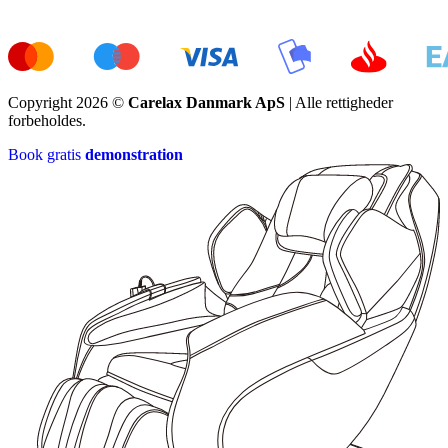
Copyright 2026 ©
Carelax Danmark ApS
| Alle rettigheder
forbeholdes.
Book gratis
demonstration