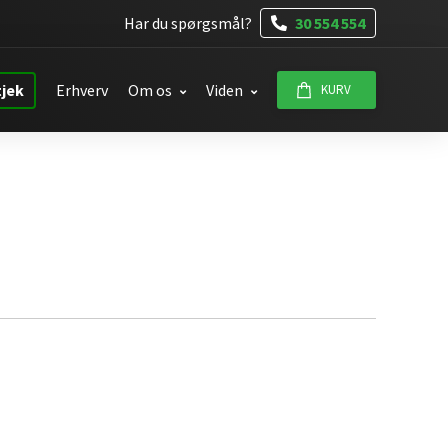
Har du spørgsmål?
30 554 554
tjek
Erhverv
Om os
Viden
KURV