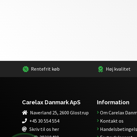
Rentefrit køb
Høj kvalitet
Carelax Danmark ApS
Information
Naverland 25, 2600 Glostrup
Om Carelax Danm
+45 30 554 554
Kontakt os
Skriv til os her
Handelsbetingels