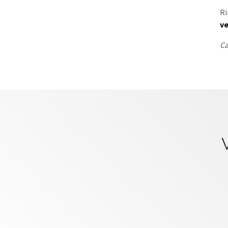
Ri
v
Ca