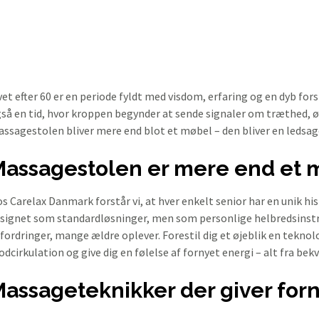
vet efter 60 er en periode fyldt med visdom, erfaring og en dyb fors
så en tid, hvor kroppen begynder at sende signaler om træthed, ø
ssagestolen bliver mere end blot et møbel – den bliver en ledsage
assagestolen er mere end et 
s Carelax Danmark forstår vi, at hver enkelt senior har en unik hi
signet som standardløsninger, men som personlige helbredsins
fordringer, mange ældre oplever. Forestil dig et øjeblik en teknol
odcirkulation og give dig en følelse af fornyet energi – alt fra b
assageteknikker der giver for