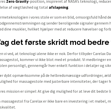
ores
Zero Gravity
-position, inspireret af NASA’s teknologi, reducer
lelse af vægtløshed og total
afslapning
.
rmeteknologien i vores stole er som en blid, omsorgsfuld hånd de
odgennemstrømningen og sender beroligende signaler gennem he
d dine muskler, hvilket hjælper med at reducere hævelser og forb
ag det første skridt mod bedre
n vi ved, at teknologi alene ikke er nok. Derfor tilbyder Carelax D
ssagestol, kommer vi ikke blot med et produkt. Vi medbringer en 
olen personligt, gennemgår hver enkelt funktion i detaljer og sikr
 er dybt opmærksomme på de helbredsmæssige udfordringer, ældre k
lighed for massagestole med justerbare intensiteter, der tager h
res mission er simpel: At give dig mulighed for at leve dit bedste li
 massagestol fra Carelax er ikke bare en investering i et møbel, me
vskvalitet.