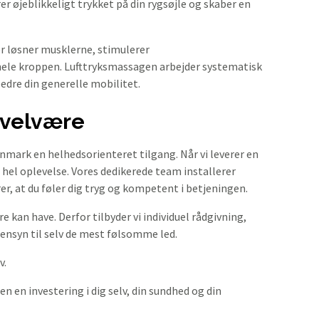
er øjeblikkeligt trykket på din rygsøjle og skaber en
r løsner musklerne, stimulerer
le kroppen. Lufttryksmassagen arbejder systematisk
edre din generelle mobilitet.
 velvære
anmark en helhedsorienteret tilgang. Når vi leverer en
hel oplevelse. Vores dedikerede team installerer
er, at du føler dig tryg og kompetent i betjeningen.
an have. Derfor tilbyder vi individuel rådgivning,
ensyn til selv de mest følsomme led.
v.
n en investering i dig selv, din sundhed og din