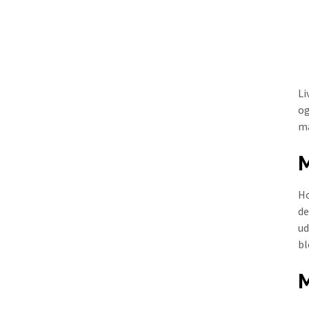
Li
og
ma
M
Ho
de
ud
bl
M