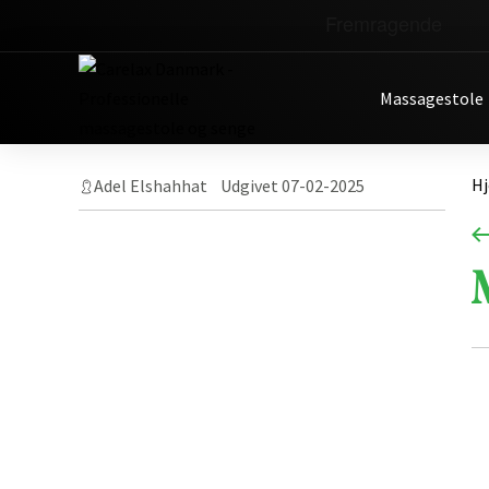
Massagestole
Skip
H
Adel Elshahhat Udgivet 07-02-2025
to
content