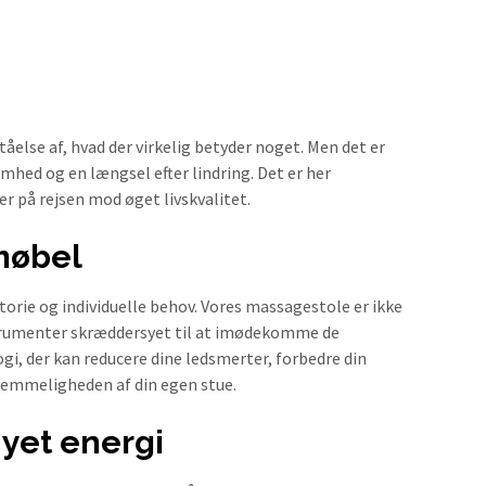
tåelse af, hvad der virkelig betyder noget. Men det er
mhed og en længsel efter lindring. Det er her
r på rejsen mod øget livskvalitet.
møbel
storie og individuelle behov. Vores massagestole er ikke
trumenter skræddersyet til at imødekomme de
ogi, der kan reducere dine ledsmerter, forbedre din
ekvemmeligheden af din egen stue.
nyet energi