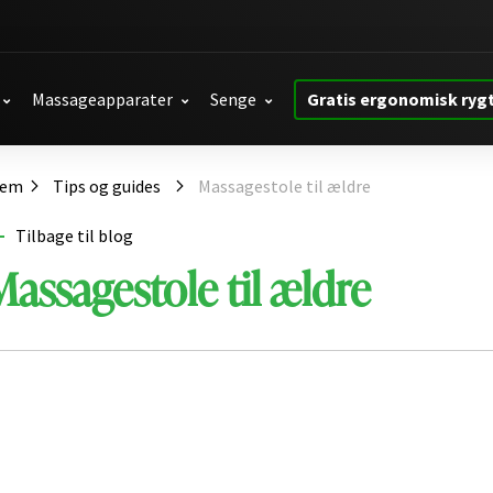
Massageapparater
Senge
Gratis ergonomisk ryg
jem
Tips og guides
Massagestole til ældre
Tilbage til blog
Massagestole til ældre