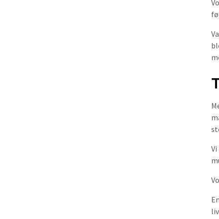
V
fø
Va
bl
me
T
Me
ma
st
Vi
mu
Vo
En
li