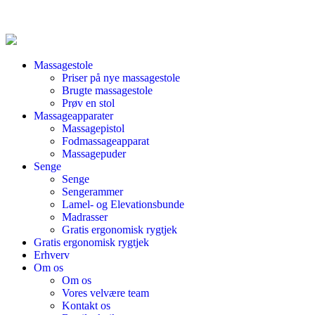
Massagestole
Priser på nye massagestole
Brugte massagestole
Prøv en stol
Massageapparater
Massagepistol
Fodmassageapparat
Massagepuder
Senge
Senge
Sengerammer
Lamel- og Elevationsbunde
Madrasser
Gratis ergonomisk rygtjek
Gratis ergonomisk rygtjek
Erhverv
Om os
Om os
Vores velvære team
Kontakt os