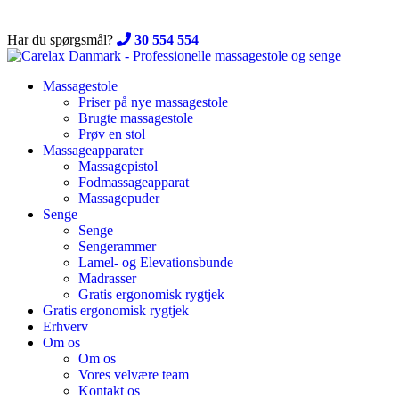
Skip
to
Har du spørgsmål?
30 554 554
content
Massagestole
Priser på nye massagestole
Brugte massagestole
Prøv en stol
Massageapparater
Massagepistol
Fodmassageapparat
Massagepuder
Senge
Senge
Sengerammer
Lamel- og Elevationsbunde
Madrasser
Gratis ergonomisk rygtjek
Gratis ergonomisk rygtjek
Erhverv
Om os
Om os
Vores velvære team
Kontakt os