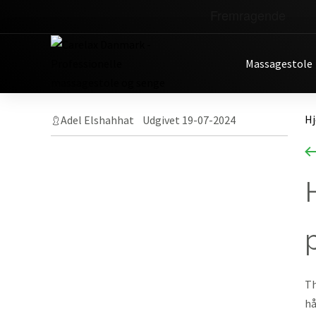
Massagestole
Skip
H
Adel Elshahhat Udgivet 19-07-2024
to
content
Th
hå