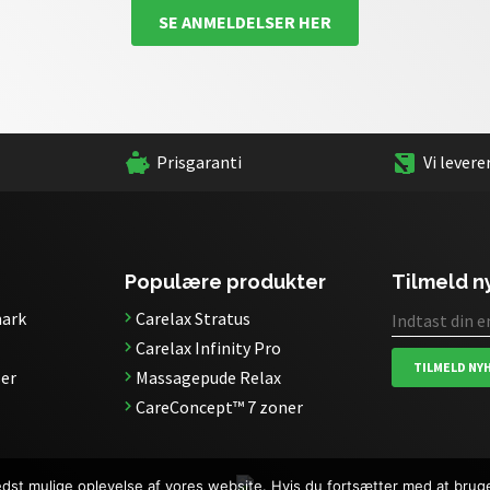
SE ANMELDELSER HER
Prisgaranti
Vi levere
Populære produkter
Tilmeld 
ark
Carelax Stratus
Carelax Infinity Pro
TILMELD NY
er
Massagepude Relax
CareConcept™ 7 zoner
bedst mulige oplevelse af vores website. Hvis du fortsætter med at bruge 