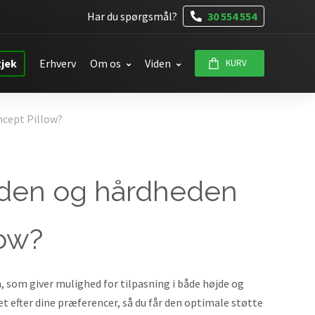
Har du spørgsmål?
30 554 554
tjek
Erhverv
Om os
Viden
KURV
ncept Pillow?
øjden og hårdheden
low?
 som giver mulighed for tilpasning i både højde og
 efter dine præferencer, så du får den optimale støtte