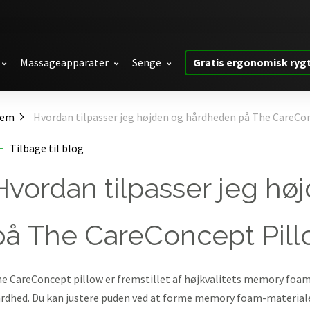
Massageapparater
Senge
Gratis ergonomisk ryg
jem
Hvordan tilpasser jeg højden og hårdheden på The CareCo
Tilbage til blog
Hvordan tilpasser jeg h
på The CareConcept Pil
e CareConcept pillow er fremstillet af højkvalitets memory foam,
rdhed. Du kan justere puden ved at forme memory foam-materialet