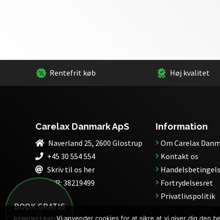
Rentefrit køb
Høj kvalitet
Carelax Danmark ApS
Information
Naverland 25, 2600 Glostrup
Om Carelax Danm
+45 30 554 554
Kontakt os
Skriv til os her
Handelsbetingels
CVR:
38219499
Fortrydelsesret
Privatlivspolitik
BOOK GRATIS
Vi anvender cookies for at sikre at vi giver dig den 
DEMONSTRATION