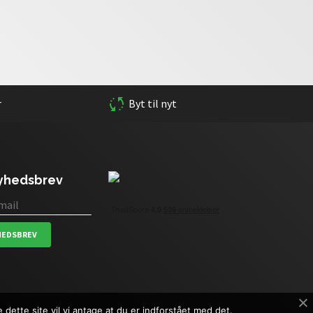
r
Byt til nyt
nyhedsbrev
HEDSBREV
dette site vil vi antage at du er indforstået med det.