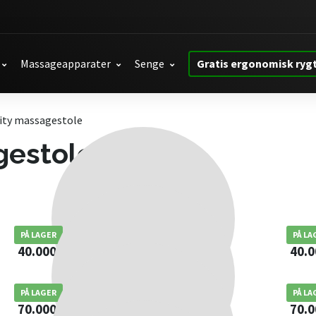
Massageapparater
Senge
Gratis ergonomisk ryg
vity massagestole
gestole
Carelax Infinity Pro Sort
Carel
PÅ LAGER
PÅ LA
40.000,00
kr.
40.
Carelax Stratus Massagestol Sort
Carel
PÅ LAGER
PÅ LA
70.000,00
kr.
70.