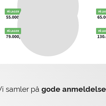
Carelax Heaven Massagestol
Carel
PÅ LAGER
PÅ LA
55.000,00
kr.
65.
Bodyfriend Falcon Massagestol Beige
Bodyf
PÅ LAGER
PÅ LA
79.000,00
kr.
130
Vi samler på
gode anmeldelse