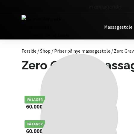
Massagestole
Skip
Forside
/
Shop
/
Priser på nye massagestole
/ Zero Gra
to
content
Zero Gravity massa
Carelax Everest Plus – Sort
PÅ LAGER
60.000,00
kr.
Carelax Everest Massagestol Rød
PÅ LAGER
60.000,00
kr.