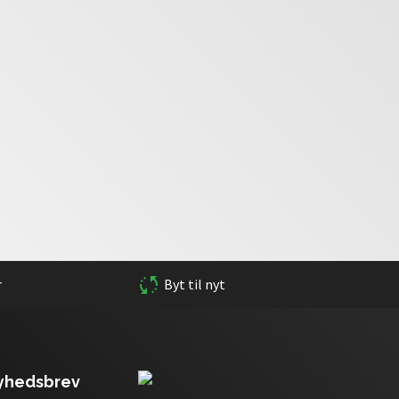
r
Byt til nyt
nyhedsbrev