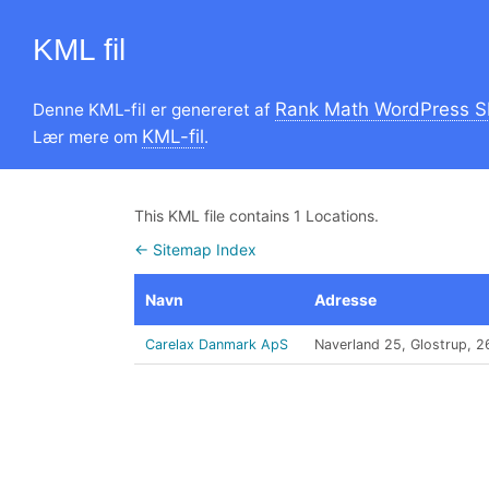
KML fil
Rank Math WordPress S
Denne KML-fil er genereret af
KML-fil
Lær mere om
.
This KML file contains 1 Locations.
← Sitemap Index
Navn
Adresse
Carelax Danmark ApS
Naverland 25, Glostrup, 